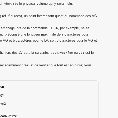
et
le physical volume qui y sera inclu.
/dev/md0
.org (cf. Sources), un point intéressant quant au nommage des VG
 l’affichage lors de la commande
, par exemple, ne se
df -h
 donc préconisé une longueur maximale de 7 caractères pour
e VG et 5 caractères pour le LV, soit 3 caractères pour le VG et
ichiers des LV sera la suivante:
où
est le
/dev/vg1/foo
vg1
précédemment créé (et de vérifier que tout est en ordre) vous
pen
vg1
lvm2
1
1
read/write