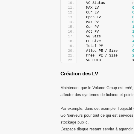
  VG Status             
  MAX LV                
  Cur LV                
  Open LV               
  Max PV                
  Cur PV                
  Act PV                
  VG Size               
  PE Size               
  Total PE              
  Alloc PE / Size       
  Free  PE / Size       
  VG UUID               
Création des LV
Maintenant que le Volume Group est créé, 
affecter des systèmes de fichiers et poin
Par exemple, dans cet exemple, l’objectif 
Go /serveurs pour tout ce qui est service
stockage public.
L’espace disque restant servira à agrandir 