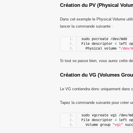
Création du PV (Physical Volu
Dans cet exemple le Physical Volume utilis
lancer la commande suivante :
sudo pvcreate /dev/md0
File descriptor 
4
 left o
  Physical volume 
"/dev/
Si tout se passe bien, vous aurez cette d
Création du VG (Volumes Grou
Le VG contiendra donc uniquement dans 
Tapez la commande suivante pour créer u
sudo vgcreate vg1 /dev/m
File descriptor 
4
 left o
  Volume group 
"vg1"
 suc