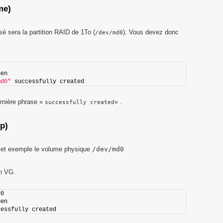
me)
é sera la partition RAID de 1To (
). Vous devez donc
/dev/md0
pen
md0"
 successfully created
ernière phrase «
« .
successfully created
p)
cet exemple le volume physique
/dev/md0
n VG.
d0
pen
cessfully created