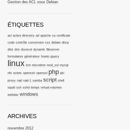
Gestion des ACL sous Debian
ÉTIQUETTES
acl
active directory
ad
apache
ca
certificate
code
contrôle
conversion
css
debian
dhcp
disk
dns
dovecot
dynamic
fileserver
formulaires
générateur
howto
jquery
linux
lvm
microtime
mod_ssl
mysql
php
nfs
octets
openssh
openssl
pki
script
proxy
raid
raid-1
samba
shell
squid
ssh
sshd
temps
virtual volumes
windows
webdav
ARCHIVES
novembre 2012