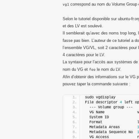
correspond au nom du Volume Group 
vg1
Selon le tutoriel disponible sur ubuntu-fr
et des LV est soulevé.
Il semblerait qu’avec des noms trop long,
fasse pas bien. L’auteur de ce tutoriel a
l’ensemble VG/VL, soit 2 caractères pour l
4 caractères pour le LV.
La syntaxe pour l’accès aux systèmes de f
nom du VG et
le nom du LV.
foo
Afin d’obtenir des informations sur le VG 
pouvez taper la commande suivante :
sudo vgdisplay
File descriptor 
4
 left o
  --- Volume group ---
  VG Name               
  System ID             
  Format                
  Metadata Areas        
  Metadata Sequence No  
  VG Access             