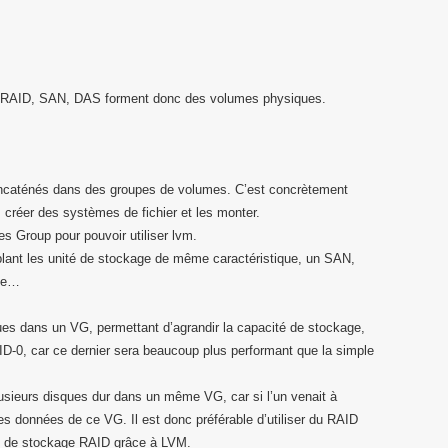
ité RAID, SAN, DAS forment donc des volumes physiques.
oncaténés dans des groupes de volumes. C’est concrètement
z créer des systèmes de fichier et les monter.
s Group pour pouvoir utiliser lvm.
ant les unité de stockage de même caractéristique, un SAN,
que…
ues dans un VG, permettant d’agrandir la capacité de stockage,
ID-0, car ce dernier sera beaucoup plus performant que la simple
lusieurs disques dur dans un même VG, car si l’un venait à
des données de ce VG. Il est donc préférable d’utiliser du RAID
es de stockage RAID grâce à LVM.