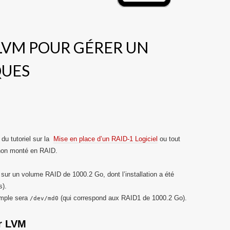
 LVM POUR GÉRER UN
QUES
 du tutoriel sur la
Mise en place d’un RAID-1 Logiciel
ou tout
non monté en RAID.
e sur un volume RAID de 1000.2 Go, dont l’installation a été
s).
emple sera
(qui correspond aux RAID1 de 1000.2 Go).
/dev/md0
r LVM