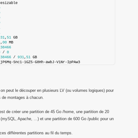
resizable
0
0
0
0
1
1
931
,
51
 GB
4
,
00
 MB
238466
0
 / 
0
238466
 / 
931
,
51
 GB
XjP6Mq-Snc1-1GZ5-G8Hh-awbJ-V1Nr-IpPAw3
on peut le découper en plusieurs LV (ou volumes logiques) pour
ts de montages à chacun.
est de créer une partition de 45 Go /home, une partition de 20
s (mySQL, Apache, …) et une partition de 600 Go /public pour un
ces différentes partitions au fil du temps.