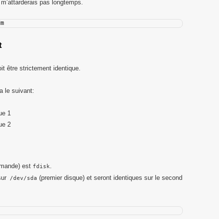
e m’attarderais pas longtemps.
dm
t
t être strictement identique.
 le suivant:
ue 1
ue 2
ommande) est
.
fdisk
sur
(premier disque) et seront identiques sur le second
/dev/sda