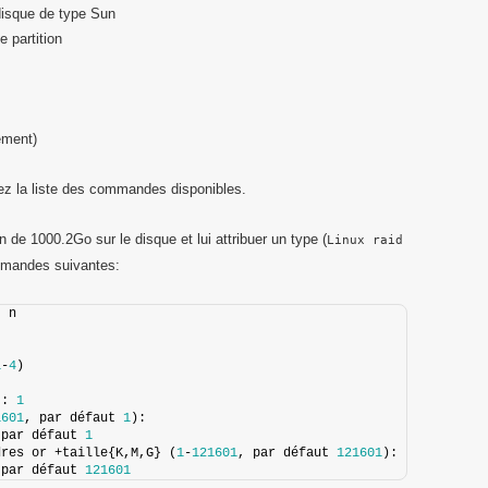
disque de type Sun
e partition
ement)
z la liste des commandes disponibles.
ion de 1000.2Go sur le disque et lui attribuer un type (
Linux raid
ommandes suivantes:
: n
1
-
4
)
): 
1
1601
, par défaut 
1
):
 par défaut 
1
dres or +taille{K,M,G} (
1
-
121601
, par défaut 
121601
):
 par défaut 
121601