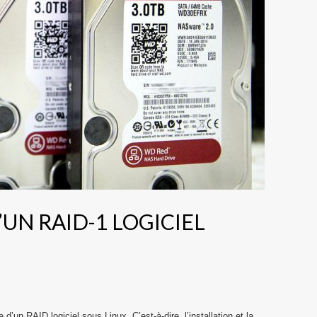
’UN RAID-1 LOGICIEL
e d’un RAID logiciel sous Linux. C’est-à-dire, l’installation et la