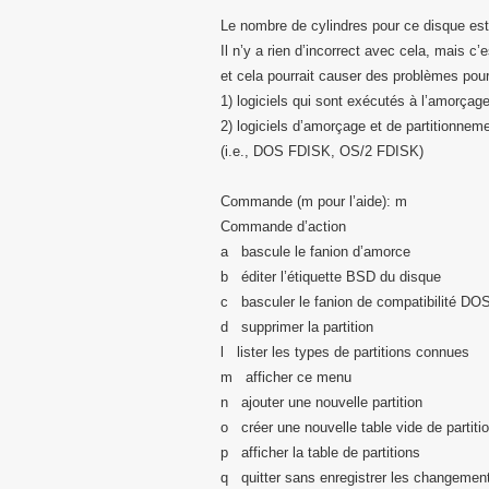
Le nombre de cylindres pour ce disque est
Il n’y a rien d’incorrect avec cela, mais c
et cela pourrait causer des problèmes pour 
1) logiciels qui sont exécutés à l’amorçage 
2) logiciels d’amorçage et de partitionnem
(i.e., DOS FDISK, OS/2 FDISK)
Commande (m pour l’aide): m
Commande d’action
a bascule le fanion d’amorce
b éditer l’étiquette BSD du disque
c basculer le fanion de compatibilité DO
d supprimer la partition
l lister les types de partitions connues
m afficher ce menu
n ajouter une nouvelle partition
o créer une nouvelle table vide de partit
p afficher la table de partitions
q quitter sans enregistrer les changemen