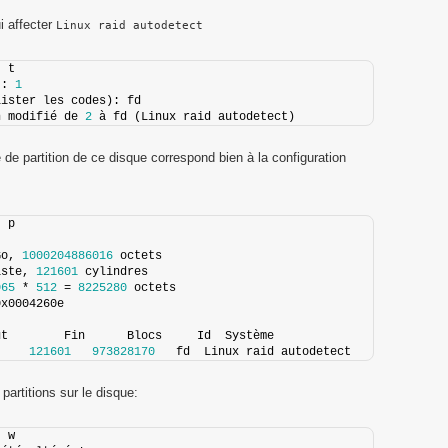
ui affecter
Linux raid autodetect
: t
): 
1
lister les codes): fd
n modifié de 
2
 à fd (Linux raid autodetect)
e de partition de ce disque correspond bien à la configuration
: p
Go, 
1000204886016
 octets
iste, 
121601
 cylindres
065
 * 
512
 = 
8225280
 octets
0x0004260e
ut        Fin      Blocs     Id  Système
121601
973828170
   fd  Linux raid autodetect
 partitions sur le disque:
: w