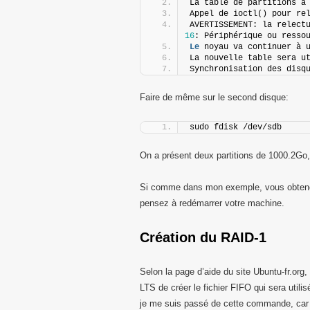
La table de partitions a
Appel de ioctl() pour re
16
: Périphérique ou resso
Le
 noyau va continuer à 
La nouvelle table sera u
Synchronisation des disq
Faire de même sur le second disque:
sudo fdisk /dev/sdb
On a présent deux partitions de 1000.2Go
Si comme dans mon exemple, vous obtenez 
pensez à redémarrer votre machine.
Création du RAID-1
Selon la page d’aide du site Ubuntu-fr.org,
LTS de créer le fichier FIFO qui sera utilis
je me suis passé de cette commande, car l