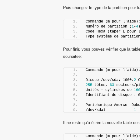
Puis changez le type de la partition pour l
Commande (m pour l'aide)
Numéro de partition (
1
-
4
Code Hexa (taper L pour 
Type système de partitio
Pour finir, vous pouvez vérifier que la tabl
souhaitée:
Commande (m pour l'aide)
Disque /dev/sda: 1000.
2
 
255
 têtes, 
63
 secteurs/p
Unités = cylindres de 
16
Identifiant de disque : 
Périphérique Amorce  Déb
/dev/sda1             
1
Il ne reste qu’à écrire la nouvelle table des
Commande (m pour l'aide)