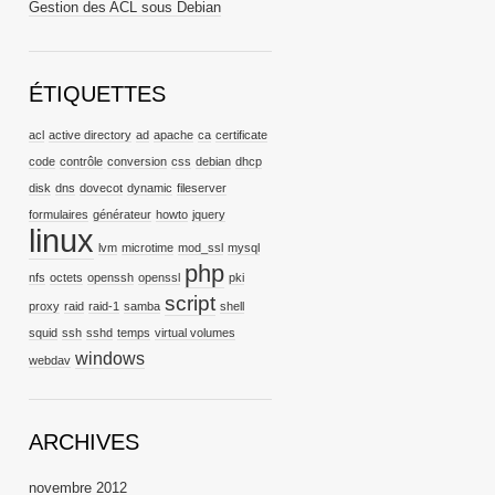
Gestion des ACL sous Debian
ÉTIQUETTES
acl
active directory
ad
apache
ca
certificate
code
contrôle
conversion
css
debian
dhcp
disk
dns
dovecot
dynamic
fileserver
formulaires
générateur
howto
jquery
linux
lvm
microtime
mod_ssl
mysql
php
nfs
octets
openssh
openssl
pki
script
proxy
raid
raid-1
samba
shell
squid
ssh
sshd
temps
virtual volumes
windows
webdav
ARCHIVES
novembre 2012