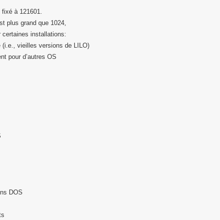
 fixé à 121601.
’est plus grand que 1024,
certaines installations:
(i.e., vieilles versions de LILO)
ent pour d’autres OS
S
ions DOS
ts