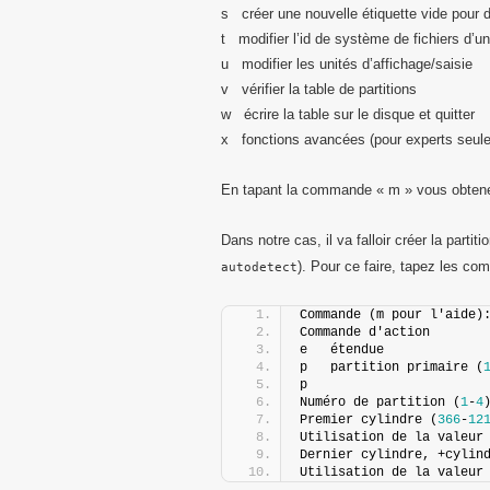
s créer une nouvelle étiquette vide pour 
t modifier l’id de système de fichiers d’un
u modifier les unités d’affichage/saisie
v vérifier la table de partitions
w écrire la table sur le disque et quitter
x fonctions avancées (pour experts seul
En tapant la commande « m » vous obtene
Dans notre cas, il va falloir créer la partit
). Pour ce faire, tapez les c
autodetect
Commande (m pour l'aide)
Commande d'action
e   étendue
p   partition primaire (
p
Numéro de partition (
1
-
4
Premier cylindre (
366
-
12
Utilisation de la valeur
Dernier cylindre, +cylin
Utilisation de la valeur