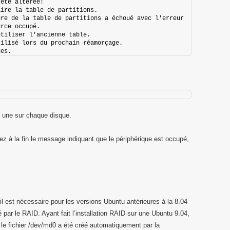
 été altérée!
lire la table de partitions.
AVERTISSEMENT: la relecture de la table de partitions a échoué avec l'erreur 
urce occupé.
utiliser l'ancienne table.
tilisé lors du prochain réamorçage.
ues.
, une sur chaque disque.
à la fin le message indiquant que le périphérique est occupé,
 il est nécessaire pour les versions Ubuntu antérieures à la 8.04
é par le RAID. Ayant fait l’installation RAID sur une Ubuntu 9.04,
e fichier /dev/md0 a été créé automatiquement par la