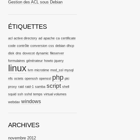
Gestion des ACL sous Debian
ÉTIQUETTES
acl
active directory
ad
apache
ca
certificate
code
contrôle
conversion
css
debian
dhcp
disk
dns
dovecot
dynamic
fileserver
formulaires
générateur
howto
jquery
linux
lvm
microtime
mod_ssl
mysql
php
nfs
octets
openssh
openssl
pki
script
proxy
raid
raid-1
samba
shell
squid
ssh
sshd
temps
virtual volumes
windows
webdav
ARCHIVES
novembre 2012