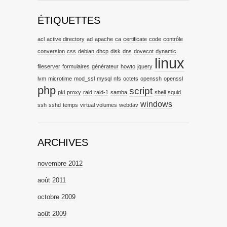
ÉTIQUETTES
acl
active directory
ad
apache
ca
certificate
code
contrôle
conversion
css
debian
dhcp
disk
dns
dovecot
dynamic
linux
fileserver
formulaires
générateur
howto
jquery
lvm
microtime
mod_ssl
mysql
nfs
octets
openssh
openssl
php
script
pki
proxy
raid
raid-1
samba
shell
squid
windows
ssh
sshd
temps
virtual volumes
webdav
ARCHIVES
novembre 2012
août 2011
octobre 2009
août 2009