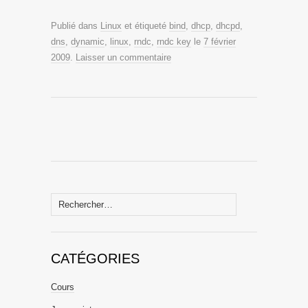
Publié dans
Linux
et étiqueté
bind
,
dhcp
,
dhcpd
,
dns
,
dynamic
,
linux
,
rndc
,
rndc key
le
7 février
2009
.
Laisser un commentaire
Rechercher :
CATÉGORIES
Cours