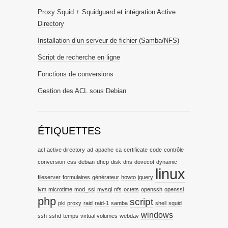
Proxy Squid + Squidguard et intégration Active
Directory
Installation d’un serveur de fichier (Samba/NFS)
Script de recherche en ligne
Fonctions de conversions
Gestion des ACL sous Debian
ÉTIQUETTES
acl
active directory
ad
apache
ca
certificate
code
contrôle
conversion
css
debian
dhcp
disk
dns
dovecot
dynamic
linux
fileserver
formulaires
générateur
howto
jquery
lvm
microtime
mod_ssl
mysql
nfs
octets
openssh
openssl
php
script
pki
proxy
raid
raid-1
samba
shell
squid
windows
ssh
sshd
temps
virtual volumes
webdav