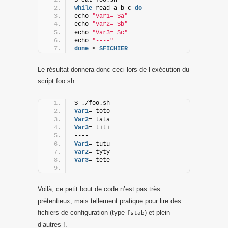
while
 read a b c 
do
echo 
"Var1= $a"
echo 
"Var2= $b"
echo 
"Var3= $c"
echo 
"----"
done
 < 
$FICHIER
Le résultat donnera donc ceci lors de l’exécution du
script foo.sh
$ ./foo.sh
Var1
= toto
Var2
= tata
Var3
= titi
----
Var1
= tutu
Var2
= tyty
Var3
= tete
----
Voilà, ce petit bout de code n’est pas très
prétentieux, mais tellement pratique pour lire des
fichiers de configuration (type
) et plein
fstab
d’autres !.